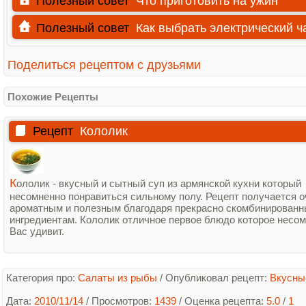
Полезный совет
Что приготовить на ужин
Полезный совет
Как выбрать электрический ч
Поделиться рецептом с друзьями
Похожие Рецепты
Рецепт
Кололик
К
ололик - вкусный и сытный суп из армянской кухни который
несомненно понравиться сильному полу. Рецепт получается о
ароматным и полезным благодаря прекрасно скомбинирован
ингредиентам. Кололик отличное первое блюдо которое несо
Вас удивит.
Категория про:
Салаты из рыбы
/
Опубликовал рецепт:
Вкусны
Дата:
2010/11/14
/ Просмотров:
1439
/
Оценка рецепта:
5.0
/
1