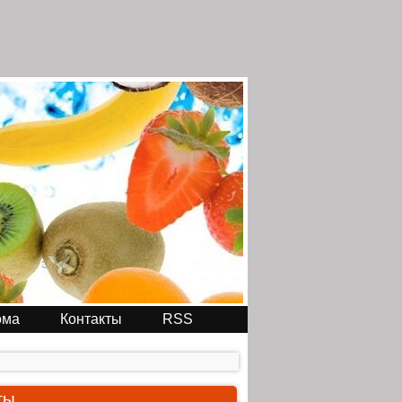
ома
Контакты
RSS
ты