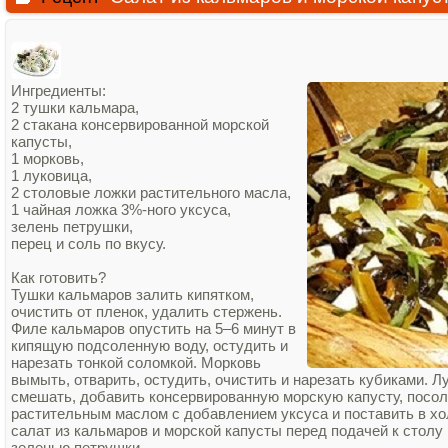
Ингредиенты:
2 тушки кальмара,
2 стакана консервированной морской
капусты,
1 морковь,
1 луковица,
2 столовые ложки растительного масла,
1 чайная ложка 3%‑ного уксуса,
зелень петрушки,
перец и соль по вкусу.
Как готовить?
Тушки кальмаров залить кипятком,
очистить от пленок, удалить стержень.
Филе кальмаров опустить на 5–6 минут в
кипящую подсоленную воду, остудить и
нарезать тонкой соломкой. Морковь
вымыть, отварить, остудить, очистить и нарезать кубиками. Л
смешать, добавить консервированную морскую капусту, посоли
растительным маслом с добавлением уксуса и поставить в хо
салат из кальмаров и морской капусты перед подачей к стол
зеленью петрушки.