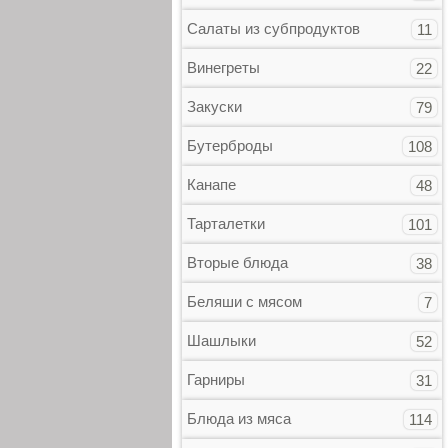
Салаты из субпродуктов
11
Винегреты
22
Закуски
79
Бутерброды
108
Канапе
48
Тарталетки
101
Вторые блюда
38
Беляши с мясом
7
Шашлыки
52
Гарниры
31
Блюда из мяса
114