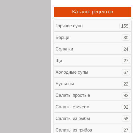
Каталог рецептов
Горячие супы
159
Борщи
30
Солянки
24
Щи
27
Холодные супы
67
Бульоны
22
Салаты простые
92
Салаты с мясом
92
Салаты из рыбы
58
Салаты из грибов
27