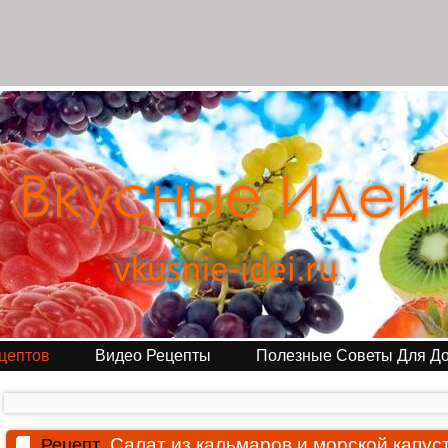
цептов
Видео Рецепты
Полезные Советы Для Д
Салат из кальмаров и морской капус
Рецепт