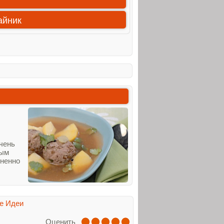
айник
чень
ным
мненно
е Идеи
Оценить