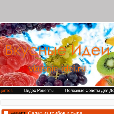
цептов
Видео Рецепты
Полезные Советы Для Д
Салат из грибов и сыра
Рецепт