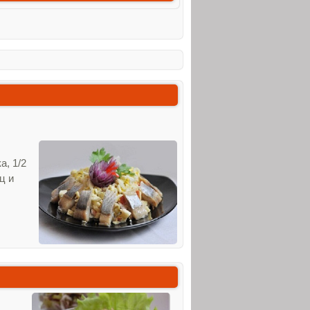
а, 1/2
ц и