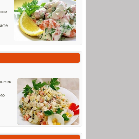
ении
вьте
ложек
ого