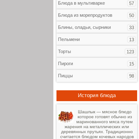
Блюда в мультиварке
57
Блюда из морепродуктов
50
Блины, оладьи, сырники
33
Пельмени
13
Торты
123
Пироги
15
Пиццы
98
История блюда
Шашлык — мясное блюдо
которое готовят обычно из
маринованного мяса путем
жарения на металлических или
деревянных прутьях. Традиционно
считается блюдом кочевых народов