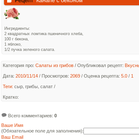
Рецепт
Канапе с беконом
Ингредиенты:
2 квадратных ломтика пшеничного хлеба,
100 г бекона,
1 яблоко,
1/2 пучка зеленого салата.
Категория про:
Салаты из грибов
/
Опубликовал рецепт:
Вкусн
Дата:
2010/11/14
/ Просмотров:
2069
/
Оценка рецепта:
5.0
/
1
Теги:
сыр
,
грибы
,
салат
/
Кратко
:
Всего комментариев
:
0
Ваше Имя
(Обязательное поле для заполнения):
Ваш Email