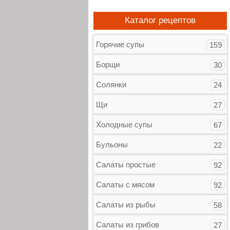
Каталог рецептов
Горячие супы
159
Борщи
30
Солянки
24
Щи
27
Холодные супы
67
Бульоны
22
Салаты простые
92
Салаты с мясом
92
Салаты из рыбы
58
Салаты из грибов
27