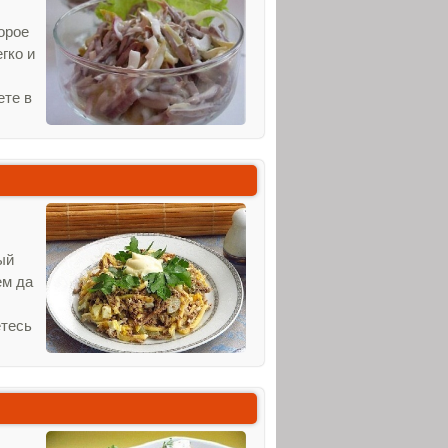
орое
гко и
ете в
ый
ем да
етесь