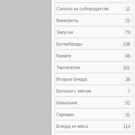
Салаты из субпродуктов
11
Винегреты
22
Закуски
79
Бутерброды
108
Канапе
48
Тарталетки
101
Вторые блюда
38
Беляши с мясом
7
Шашлыки
52
Гарниры
31
Блюда из мяса
114