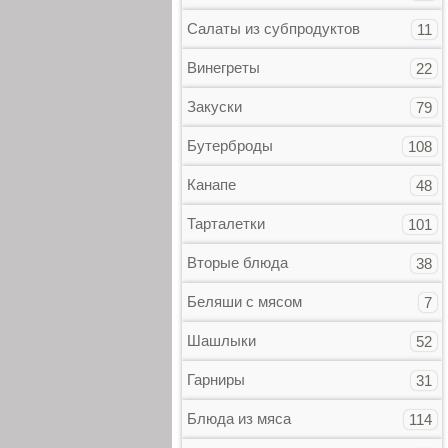
Салаты из субпродуктов
11
Винегреты
22
Закуски
79
Бутерброды
108
Канапе
48
Тарталетки
101
Вторые блюда
38
Беляши с мясом
7
Шашлыки
52
Гарниры
31
Блюда из мяса
114