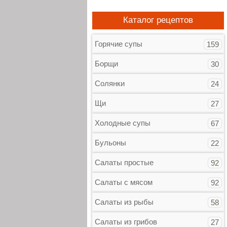
Каталог рецептов
Горячие супы
159
Борщи
30
Солянки
24
Щи
27
Холодные супы
67
Бульоны
22
Салаты простые
92
Салаты с мясом
92
Салаты из рыбы
58
Салаты из грибов
27