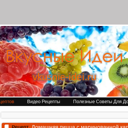
цептов
Видео Рецепты
Полезные Советы Для Д
Домашняя пицца с маринованной ка
Рецепт