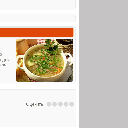
о
ы для
ало
Оценить