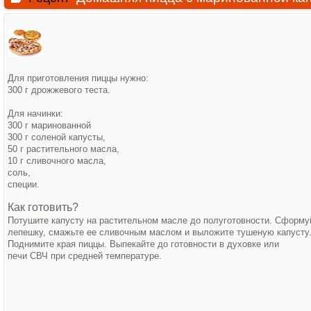
Для приготовления пиццы нужно
:
300 г дрожжевого теста.
Для начинки:
300 г маринованной
300 г
со
леной капусты,
50 г растительного масла,
10 г
сливочного масла,
соль,
специи.
Как готовить?
Потушите капусту на расти
тельном масле до полуготовности. Сформуй
лепешку, смажьте ее сливочным маслом и выложите ту
шеную капусту.
Поднимите
края пиццы. Выпекайте до готовности в духовке или
печи СВЧ при средней температуре.