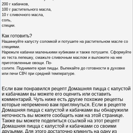
200 г
кабачков,
100 г растительного мас
ла,
10 г сливочного масла,
соль,
специи.
Как готовить?
Нашинкуйте капусту солом
кой и потушите на растительном масле со
специями.
Нарежьте кабачки маленькими кубиками и также поту
шите. Сформуйте
из теста лепешку, смажьте сливочным
маслом и выложите на нее
приготовленные овощи. По-
солите. Поднимите края пиццы. Выпекайте до готовно
сти в духовке
или печи СВЧ при средней температуре.
Если вам понравился рецепт Домашняя пицца с капустой
и кабачками вы можете его оценить или оставить
комментарий. Чуть ниже есть другие похожие рецепты
которые непременно вам приглянуться. Если в рецепте
Домашняя пицца с капустой и кабачками вы обнаружили
неточность вы можете сообщить нам на этой странице.
Также вы можете поделиться ссылкой на этот рецепт
Домашняя пицца с капустой и кабачками со своими
друзьями. Для этого достаточно кликнуть на одну из