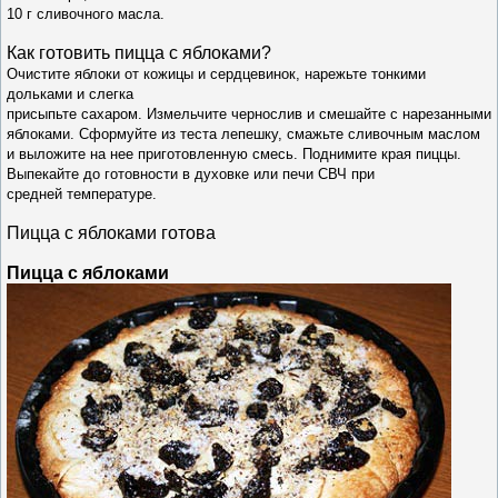
10 г сливочного масла.
Как готовить п
ицца с яблоками
?
Очистите яблоки от кожицы
и сердцевинок, нарежьте тонкими
дольками и слегка
присыпьте сахаром. Измельчите чернослив и смешайте
с нарезанными
яблоками. Сформуйте из теста лепешку,
смажьте сливочным маслом
и выложите на нее приго
товленную смесь. Поднимите края пиццы.
Выпекайте
до готовности в духовке или печи СВЧ при
средней
температуре.
Пицца с яблоками готова
Пицца с яблоками