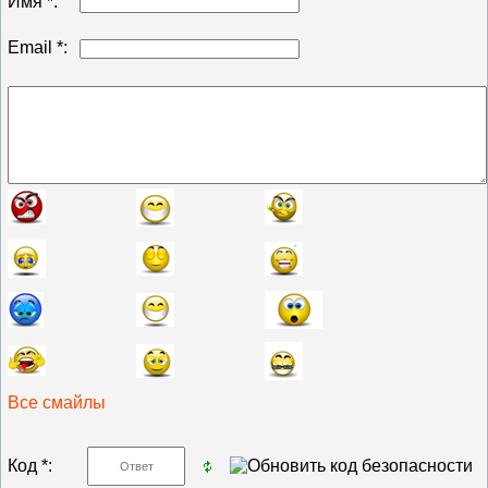
Имя *:
Email *:
Все смайлы
Код *: