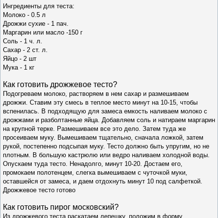
Ингредиенты для теста:
Молоко - 0.5 л
Дрожжи сухие - 1 пач.
Маргарин или масло -150 г
Соль
- 1 ч. л.
Сахар - 2 ст. л.
Яйцо
- 2 шт
Мука
- 1 кг
Как готовить дрожжевое тесто?
Подогреваем молоко, растворяем в нем сахар и размешиваем
дрожжи. Ставим эту смесь в теплое место минут на 10-15, чтобы
вспенилась. В подходящую для замеса емкость наливаем молоко с
дрожжами и разболтанные яйца. Добавляем соль и натираем маргарин
на крупной терке. Размешиваем все это дело. Затем туда же
просеиваем муку. Вымешиваем тщательно, сначала ложкой, затем
рукой, постепенно подсыпая муку. Тесто должно быть упругим, но не
плотным. В большую кастрюлю или ведро наливаем холодной воды.
Опускаем туда тесто. Ненадолго, минут 10-20. Достаем его,
промокаем полотенцем, слегка вымешиваем с чуточкой муки,
оставшейся от замеса, и даем отдохнуть минут 10 под салфеткой.
Дрожжевое тесто готово
Как
готовить пирог московский?
Из дрожжевого теста раскатаем лепешку, положим в форму,