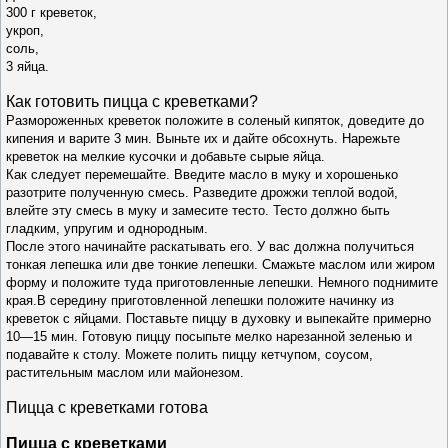
300 г креветок,
укроп,
соль,
3 яйца.
Как готовить п
ицца с креветками
?
Размороженных креветок
положите в соленый кипяток, доведите до
кипения
и варите 3 мин. Выньте их и дайте обсохнуть. Нарежь
те
креветок на мелкие кусочки и добавьте сырые яйца.
Как следует перемешайте. Введите масло в муку и хо
рошенько
разотрите полученную смесь. Разведите
дрожжи теплой водой,
влейте эту смесь в муку и заме
сите тесто. Тесто должно быть
гладким, упругим и од
нородным.
После этого начинайте раскатывать его. У вас долж
на получиться
тонкая лепешка или две тонкие лепешки.
Смажьте маслом или жиром
форму и положите туда
приготовленные лепешки. Немного поднимите
края.
В середину приготовленной лепешки положите начин
ку из
креветок с яйцами. Поставьте пиццу в духовку
и выпекайте примерно
10—15 мин. Готовую пиццу по
сыпьте мелко нарезанной зеленью и
подавайте к столу.
Можете полить пиццу кетчупом, соусом,
растительным
маслом или майонезом.
Пицца с креветками готова
Пицца с креветками