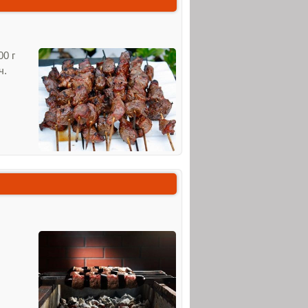
00 г
ч.