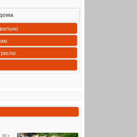
дома
авильно
ким
стрюлю
 30 г