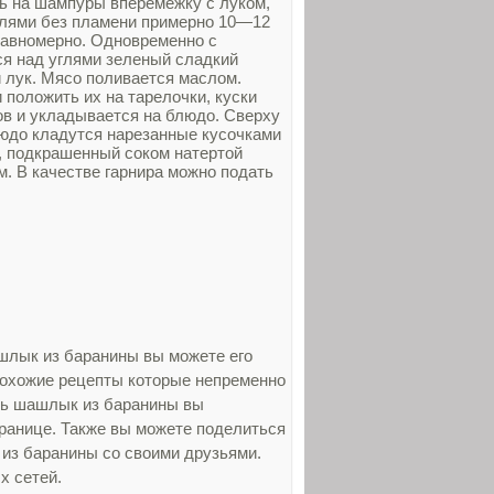
ть на шампуры вперемежку с луком,
глями без пламени примерно 10—12
равномерно. Одновременно с
я над углями зеленый сладкий
 лук. Мясо поливается маслом.
положить их на тарелочки, куски
в и укладывается на блюдо. Сверху
юдо кладутся нарезанные кусочками
, подкрашенный соком натертой
. В качестве гарнира можно подать
шлык из баранины вы можете его
 похожие рецепты которые непременно
ить шашлык из баранины вы
ранице. Также вы можете поделиться
 из баранины со своими друзьями.
х сетей.