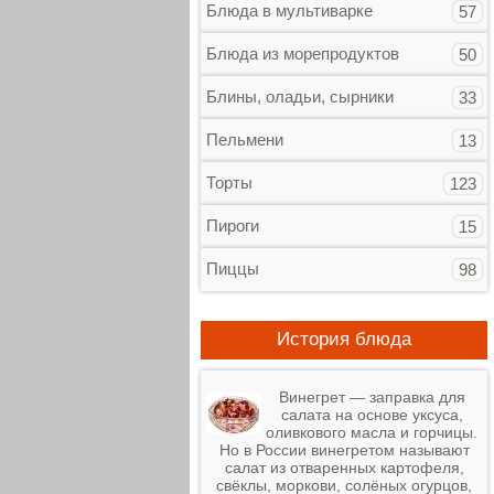
Блюда в мультиварке
57
Блюда из морепродуктов
50
Блины, оладьи, сырники
33
Пельмени
13
Торты
123
Пироги
15
Пиццы
98
История блюда
Винегрет — заправка для
салата на основе уксуса,
оливкового масла и горчицы.
Но в России винегретом называют
салат из отваренных картофеля,
свёклы, моркови, солёных огурцов,