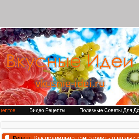
цептов
Видео Рецепты
Полезные Советы Для Д
Как правильно приготовить шашлык 
Рецепт