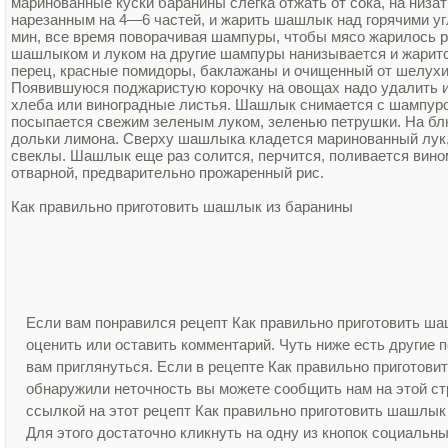
маринованные куски баранины слегка отжать от сока, на низа
нарезанным на 4—6 частей, и жарить шашлык над горячими у
мин, все время поворачивая шампуры, чтобы мясо жарилось 
шашлыком и луком на другие шампуры нанизывается и жаритс
перец, красные помидоры, баклажаны и очищенный от шелухи
Появившуюся поджаристую корочку на овощах надо удалить и 
хлеба или виноградные листья. Шашлык снимается с шампуро
посыпается свежим зеленым луком, зеленью петрушки. На бл
дольки лимона. Сверху шашлыка кладется маринованный лук
свеклы. Шашлык еще раз солится, перчится, поливается вином
отварной, предварительно прожаренный рис.
Как правильно приготовить шашлык из баранины
Если вам понравился рецепт Как правильно приготовить ша
оценить или оставить комментарий. Чуть ниже есть другие
вам приглянуться. Если в рецепте Как правильно приготов
обнаружили неточность вы можете сообщить нам на этой ст
ссылкой на этот рецепт Как правильно приготовить шашлык
Для этого достаточно кликнуть на одну из кнопок социальны