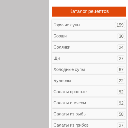
Каталог рецептов
Горячие супы
159
Борщи
30
Солянки
24
Щи
27
Холодные супы
67
Бульоны
22
Салаты простые
92
Салаты с мясом
92
Салаты из рыбы
58
Салаты из грибов
27