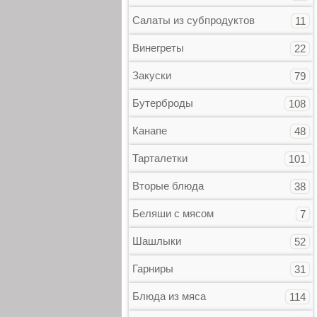
Салаты из субпродуктов
11
Винегреты
22
Закуски
79
Бутерброды
108
Канапе
48
Тарталетки
101
Вторые блюда
38
Беляши с мясом
7
Шашлыки
52
Гарниры
31
Блюда из мяса
114