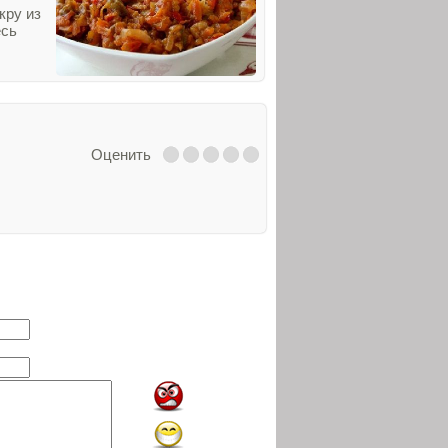
кру из
есь
Оценить