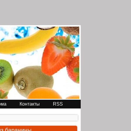
ома
Контакты
RSS
из баранины