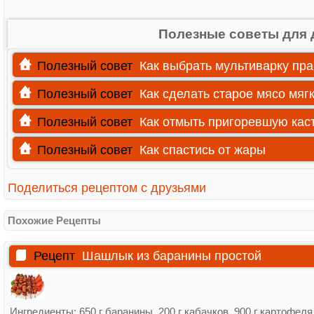
Полезные советы для 
Полезный совет
Как выбрать мультиварку пр
Полезный совет
Как сделать старое мясо мяг
Полезный совет
Как отмыть пригоревшую ка
Полезный совет
Как спастись от жары
Поделиться рецептом с друзьями
Похожие Рецепты
Рецепт
Шашлык из баранины простой
Ингредиенты: 650 г баранины, 200 г кабачков, 900 г картофеля,