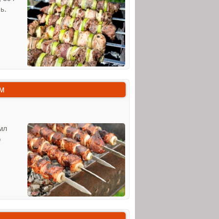
ь.
м
 мл
о