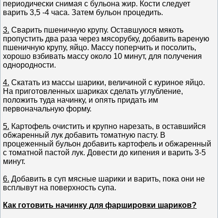
периодически снимая с бульона жир. Кости следует
варить 3,5 -4 часа. Затем бульон процедить.
3.
Сварить пшеничную крупу. Оставшуюся мякоть
пропустить два раза через мясорубку, добавить вареную
пшеничную крупу, яйцо. Массу поперчить и посолить,
хорошо взбивать массу около 10 минут, для получения
однородности.
4.
Скатать из массы шарики, величиной с куриное яйцо.
На приготовленных шариках сделать углубление,
положить туда начинку, и опять придать им
первоначальную форму.
5.
Картофель очистить и крупно нарезать, в оставшийся
обжаренный лук добавить томатную пасту. В
процеженный бульон добавить картофель и обжаренный
с томатной пастой лук. Довести до кипения и варить 3-5
минут.
6.
Добавить в суп мясные шарики и варить, пока они не
всплывут на поверхность супа.
Как готовить начинку для фаршировки шариков?