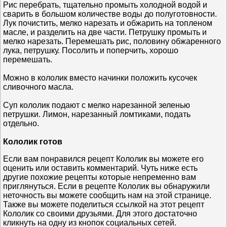
Рис перебрать, тщательно промыть холодной водой и
сварить в большом количестве воды до полуготовности.
Лук почистить, мелко нарезать и обжарить на топленом
масле, и разделить на две части. Петрушку промыть и
мелко нарезать. Перемешать рис, половину обжаренного
лука, петрушку. Посолить и поперчить, хорошо
перемешать.
Можно в кололик вместо начинки положить кусочек
сливочного масла.
Суп кололик подают с мелко нарезанной зеленью
петрушки. Лимон, нарезанный ломтиками, подать
отдельно.
Кололик готов
Если вам понравился рецепт Кололик вы можете его
оценить или оставить комментарий. Чуть ниже есть
другие похожие рецепты которые непременно вам
приглянуться. Если в рецепте Кололик вы обнаружили
неточность вы можете сообщить нам на этой странице.
Также вы можете поделиться ссылкой на этот рецепт
Кололик со своими друзьями. Для этого достаточно
кликнуть на одну из кнопок социальных сетей.