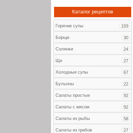
Каталог рецептов
Горячие супы
159
Борщи
30
Солянки
24
Щи
27
Холодные супы
67
Бульоны
22
Салаты простые
92
Салаты с мясом
92
Салаты из рыбы
58
Салаты из грибов
27