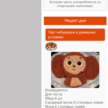
Которая часто употребляется со
спиртными напитками.
Рецепт дня
Торт чебурашка в домашних
условиях
Ингредиенты:
Для теста:
Яйца 6 шт.
Сахарный песок 6 столовых ложек
Мука 6 столовых ложек