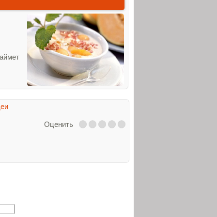
займет
деи
Оценить