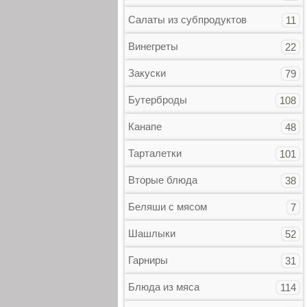
Салаты из субпродуктов
11
Винегреты
22
Закуски
79
Бутерброды
108
Канапе
48
Тарталетки
101
Вторые блюда
38
Беляши с мясом
7
Шашлыки
52
Гарниры
31
Блюда из мяса
114