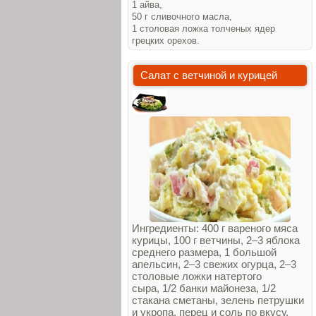
1 айва,
50 г сливочного масла,
1 столовая ложка толченых ядер
грецких орехов.
Салат с ветчиной и курицей
Ингредиенты: 400 г вареного мяса
курицы, 100 г ветчины, 2–3 яблока
среднего размера, 1 большой
апельсин, 2–3 свежих огурца, 2–3
столовые ложки натертого
сыра, 1/2 банки майонеза, 1/2
стакана сметаны, зелень петрушки
и укропа, перец и соль по вкусу.