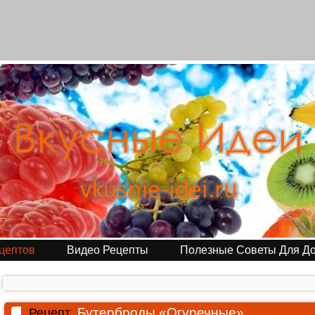
цептов
Видео Рецепты
Полезные Советы Для Д
Бутерброды «Огуречные»
Рецепт