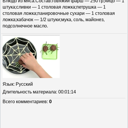
Блюдо из мяса.Состав:говяжий фарш — 250 гр;яйцо — 1
штука;сливки — 1 столовая ложка;петрушка — 1
столовая ложка;панировочные сухари — 1 столовая
ложка;кабачок — 1/2 штуки;мука, соль, майонез,
подсолнечное масло.
Язык
: Русский
Длительность материала
: 00:01:14
Всего комментариев
:
0