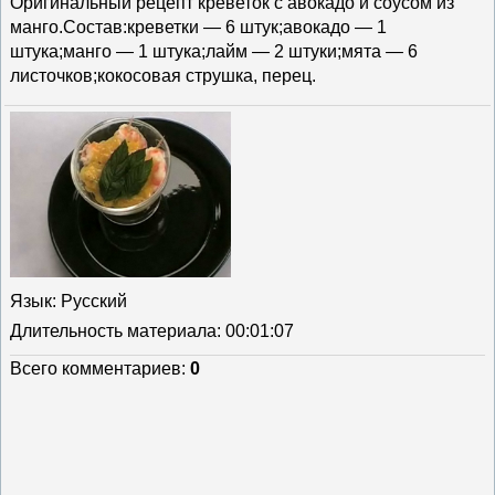
Оригинальный рецепт креветок с авокадо и соусом из
манго.Состав:креветки — 6 штук;авокадо — 1
штука;манго — 1 штука;лайм — 2 штуки;мята — 6
листочков;кокосовая струшка, перец.
Язык
: Русский
Длительность материала
: 00:01:07
Всего комментариев
:
0