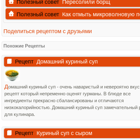
Полезный совет
Пересолили борщ
Полезный совет
Как отмыть микроволновую п
Поделиться рецептом с друзьями
Похожие Рецепты
Рецепт
Домашний куриный суп
Д
омашний куриный суп - очень наваристый и невероятно вку
рецепт который непременно оценят гурманы. В блюде все
ингредиенты прекрасно сбалансированы и отличаются
низкокалорийностью. Домашний куриный суп замечательный 
для кулинара.
Рецепт
Куриный суп с сыром