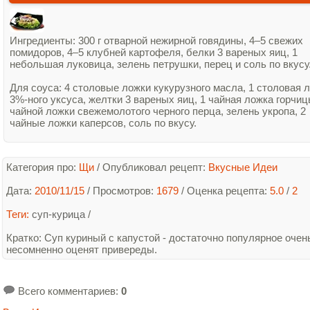
Ингредиенты: 300 г отварной нежирной говядины, 4–5 свежих
помидоров, 4–5 клубней картофеля, белки 3 вареных яиц, 1
небольшая луковица, зелень петрушки, перец и соль по вкусу
Для соуса: 4 столовые ложки кукурузного масла, 1 столовая 
3%‑ного уксуса, желтки 3 вареных яиц, 1 чайная ложка горчицы
чайной ложки свежемолотого черного перца, зелень укропа, 2
чайные ложки каперсов, соль по вкусу.
Категория про:
Щи
/
Опубликовал рецепт:
Вкусные Идеи
Дата:
2010/11/15
/ Просмотров:
1679
/
Оценка рецепта:
5.0
/
2
Теги:
суп-курица
/
Кратко
: Суп куриный с капустой - достаточно популярное очен
несомненно оценят привереды.
Всего комментариев
:
0