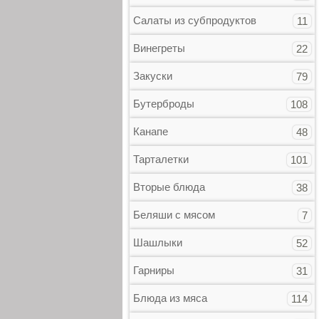
Салаты из субпродуктов
11
Винегреты
22
Закуски
79
Бутерброды
108
Канапе
48
Тарталетки
101
Вторые блюда
38
Беляши с мясом
7
Шашлыки
52
Гарниры
31
Блюда из мяса
114