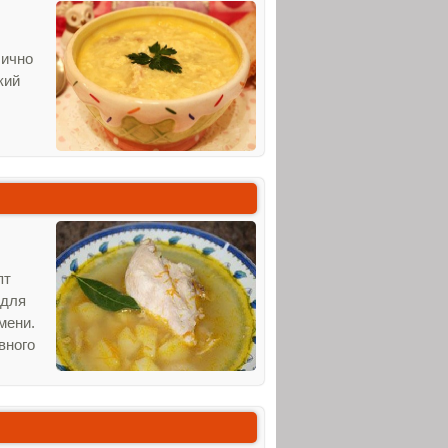
лично
кий
пт
 для
мени.
вного