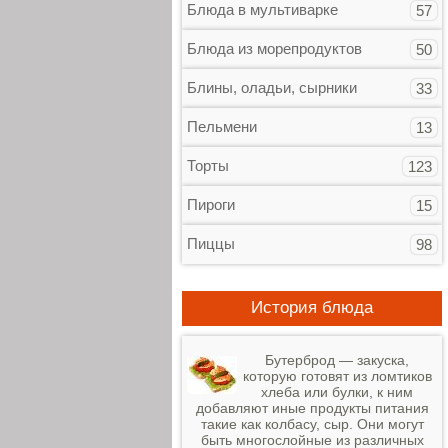
Блюда в мультиварке
57
Блюда из морепродуктов
50
Блины, оладьи, сырники
33
Пельмени
13
Торты
123
Пироги
15
Пиццы
98
История блюда
Бутерброд — закуска,
которую готовят из ломтиков
хлеба или булки, к ним
добавляют иные продукты питания
такие как колбасу, сыр. Они могут
быть многослойные из различных