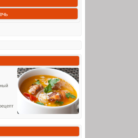
ечь
сный
рецепт