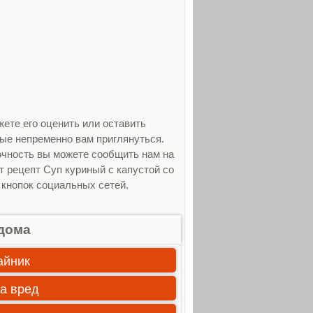
ете его оценить или оставить
рые непременно вам приглянуться.
очность вы можете сообщить нам на
т рецепт Суп куриный с капустой со
 кнопок социальных сетей.
дома
айник
а вред