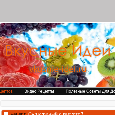
цептов
Видео Рецепты
Полезные Советы Для Д
Суп куриный с капустой
Рецепт