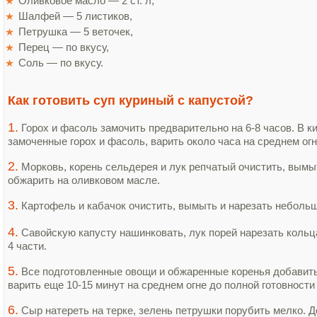
Оливковое масло — 2 ст. л,
Шалфей — 5 листиков,
Петрушка — 5 веточек,
Перец — по вкусу,
Соль — по вкусу.
Как готовить суп куриный с капустой?
1.
Горох и фасоль замочить предварительно на 6-8 часов. В 
замоченные горох и фасоль, варить около часа на среднем огн
2.
Морковь, корень сельдерея и лук репчатый очистить, вымы
обжарить на оливковом масле.
3.
Картофель и кабачок очистить, вымыть и нарезать неболь
4.
Савойскую капусту нашинковать, лук порей нарезать коль
4 части.
5.
Все подготовленные овощи и обжаренные коренья добавить 
варить еще 10-15 минут на среднем огне до полной готовности
6.
Сыр натереть на терке, зелень петрушки порубить мелко. Д