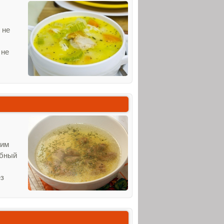
 не
 не
ким
обный
ез