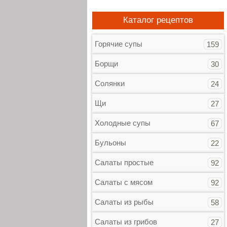
Каталог рецептов
Горячие супы
159
Борщи
30
Солянки
24
Щи
27
Холодные супы
67
Бульоны
22
Салаты простые
92
Салаты с мясом
92
Салаты из рыбы
58
Салаты из грибов
27