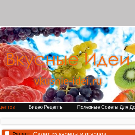
цептов
Видео Рецепты
Полезные Советы Для Д
Салат из курицы и огурцов
Рецепт