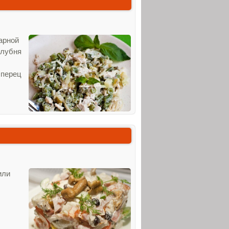
арной
клубня
 перец
или