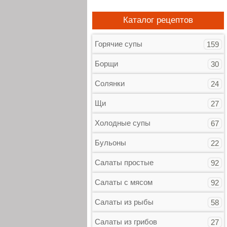
Каталог рецептов
Горячие супы
159
Борщи
30
Солянки
24
Щи
27
Холодные супы
67
Бульоны
22
Салаты простые
92
Салаты с мясом
92
Салаты из рыбы
58
Салаты из грибов
27