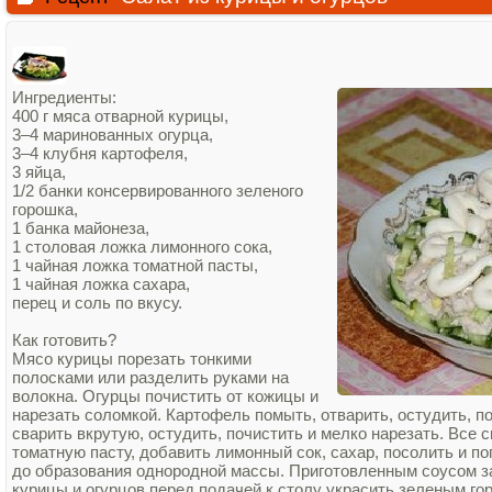
Ингредиенты:
400 г мяса отварной курицы,
3–4 маринованных огурца,
3–4 клубня картофеля,
3 яйца,
1/2 банки консервированного зеленого
горошка,
1 банка майонеза,
1 столовая ложка лимонного сока,
1 чайная ложка томатной пасты,
1 чайная ложка сахара,
перец и соль по вкусу.
Как готовить?
Мясо курицы порезать тонкими
полосками или разделить руками на
волокна. Огурцы почистить от кожицы и
нарезать соломкой. Картофель помыть, отварить, остудить, п
сварить вкрутую, остудить, почистить и мелко нарезать. Все
томатную пасту, добавить лимонный сок, сахар, посолить и п
до образования однородной массы. Приготовленным соусом за
курицы и огурцов перед подачей к столу украсить зеленым го