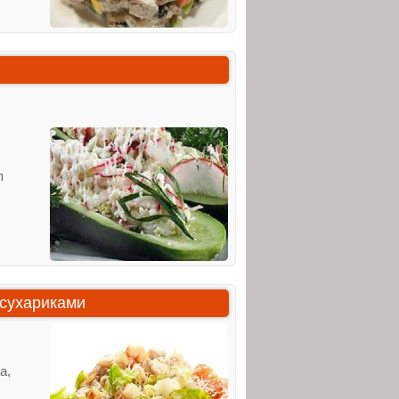
п
 сухариками
а,