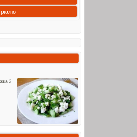
стрюлю
ожка 2