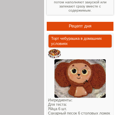
потом наполняют закуской или
запекают сразу вместе с
содержимым.
Рецепт дня
Торт чебурашка в домашних
условиях
Ингредиенты:
Для теста:
Яйца 6 шт.
Сахарный песок 6 столовых ложек