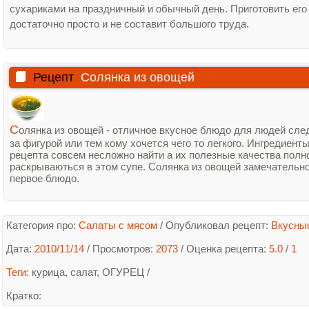
сухариками на праздничный и обычный день. Приготовить его
достаточно просто и не составит большого труда.
Рецепт
Солянка из овощей
С
олянка из овощей - отличное вкусное блюдо для людей сл
за фигурой или тем кому хочется чего то легкого. Ингредиент
рецепта совсем несложно найти а их полезные качества полн
раскрываються в этом супе. Солянка из овощей замечательн
первое блюдо.
Категория про:
Салаты с мясом
/
Опубликовал рецепт:
Вкусны
Дата:
2010/11/14
/ Просмотров:
2073
/
Оценка рецепта:
5.0
/
1
Теги:
курица
,
салат
,
ОГУРЕЦ
/
Кратко
: