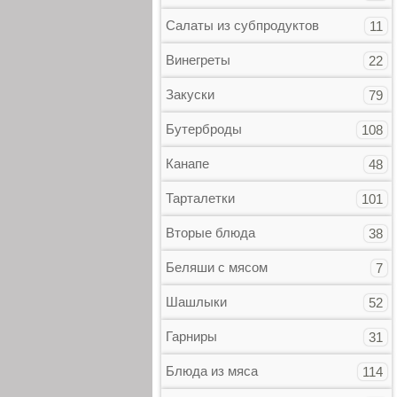
Салаты из субпродуктов
11
Винегреты
22
Закуски
79
Бутерброды
108
Канапе
48
Тарталетки
101
Вторые блюда
38
Беляши с мясом
7
Шашлыки
52
Гарниры
31
Блюда из мяса
114