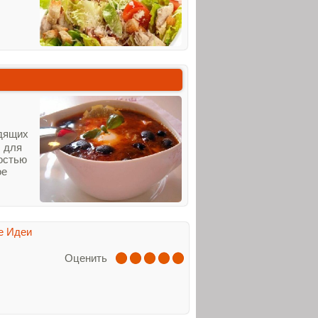
едящих
ы для
остью
ое
е Идеи
Оценить