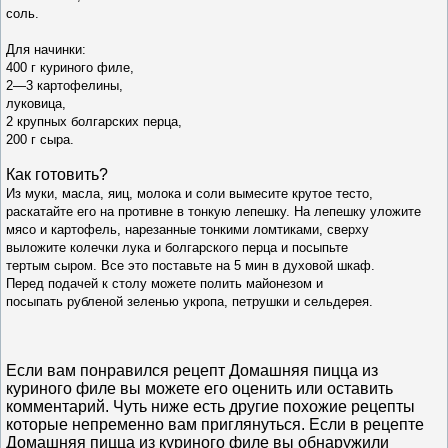
соль.
Для начинки:
400 г куриного филе,
2—3 картофелины,
луковица,
2 крупных бол
гарских перца,
200 г сыра.
Как готовить?
Из муки, масла, яиц, молока
и соли вымесите крутое тесто,
раскатайте его на против
не в тонкую лепешку. На лепешку уложите
мясо и карто
фель, нарезанные тонкими ломтиками, сверху
выложите
колечки лука и болгарского перца и посыпьте
тертым
сыром. Все это поставьте на 5 мин в духовой шкаф.
Перед
подачей к столу можете полить майонезом и
посыпать
рубленой зеленью укропа, петрушки и сельдерея.
Если вам понравился рецепт Домашняя пицца из
куриного филе вы можете его оценить или оставить
комментарий. Чуть ниже есть другие похожие рецепты
которые непременно вам приглянуться. Если в рецепте
Домашняя пицца из куриного филе вы обнаружили