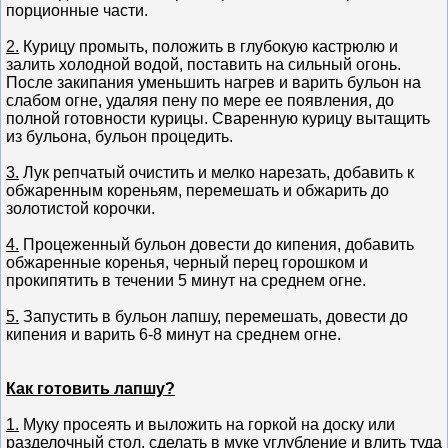
порционные части.
2.
Курицу промыть, положить в глубокую кастрюлю и
залить холодной водой, поставить на сильный огонь.
После закипания уменьшить нагрев и варить бульон на
слабом огне, удаляя пену по мере ее появления, до
полной готовности курицы. Сваренную курицу вытащить
из бульона, бульон процедить.
3.
Лук репчатый очистить и мелко нарезать, добавить к
обжаренным кореньям, перемешать и обжарить до
золотистой корочки.
4.
Процеженный бульон довести до кипения, добавить
обжаренные коренья, черный перец горошком и
прокипятить в течении 5 минут на среднем огне.
5.
Запустить в бульон лапшу, перемешать, довести до
кипения и варить 6-8 минут на среднем огне.
Как готовить лапшу?
1.
Муку просеять и выложить на горкой на доску или
разделочный стол, сделать в муке углубление и влить туда