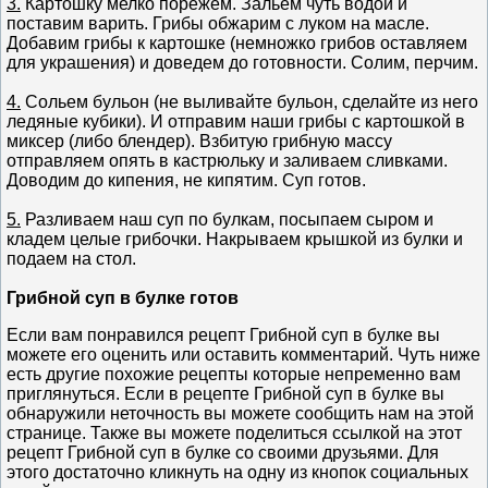
3.
Картошку мелко порежем. Зальем чуть водой и
поставим варить. Грибы обжарим с луком на масле.
Добавим грибы к картошке (немножко грибов оставляем
для украшения) и доведем до готовности. Солим, перчим.
4.
Сольем бульон (не выливайте бульон, сделайте из него
ледяные кубики). И отправим наши грибы с картошкой в
миксер (либо блендер). Взбитую грибную массу
отправляем опять в кастрюльку и заливаем сливками.
Доводим до кипения, не кипятим. Суп готов.
5.
Разливаем наш суп по булкам, посыпаем сыром и
кладем целые грибочки. Накрываем крышкой из булки и
подаем на стол.
Грибной суп в булке готов
Если вам понравился рецепт Грибной суп в булке вы
можете его оценить или оставить комментарий. Чуть ниже
есть другие похожие рецепты которые непременно вам
приглянуться. Если в рецепте Грибной суп в булке вы
обнаружили неточность вы можете сообщить нам на этой
странице. Также вы можете поделиться ссылкой на этот
рецепт Грибной суп в булке со своими друзьями. Для
этого достаточно кликнуть на одну из кнопок социальных