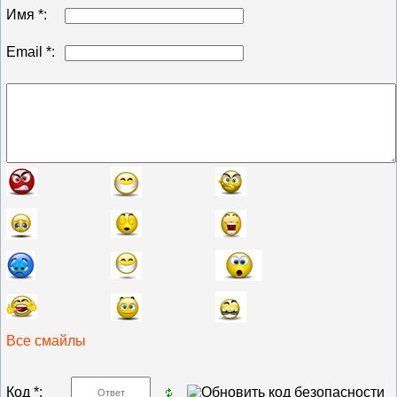
Имя *:
Email *:
Все смайлы
Код *: