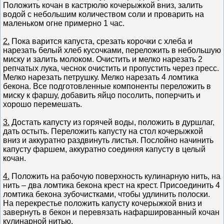
Положить кочан в кастрюлю кочерыжкой вниз, залить
водой с небольшим количеством соли и проварить на
маленьком огне примерно 1 час.
2.
Пока варится капуста, срезать корочки с хлеба и
нарезать белый хлеб кусочками, переложить в небольшую
миску и залить молоком. Очистить и мелко нарезать 2
репчатых лука, чеснок очистить и пропустить через пресс.
Мелко нарезать петрушку. Мелко нарезать 4 ломтика
бекона. Все подготовленные компоненты переложить в
миску к фаршу, добавить яйцо посолить, поперчить и
хорошо перемешать.
3.
Достать капусту из горячей воды, положить в дуршлаг,
дать остыть. Переложить капусту на стол кочерыжкой
вниз и аккуратно раздвинуть листья. Послойно начинить
капусту фаршем, аккуратно соединяя капусту в целый
кочан.
4.
Положить на рабочую поверхность кулинарную нить, на
нить – два ломтика бекона крест на крест. Присоединить 4
ломтика бекона зубочистками, чтобы удлинить полоски.
На перекрестье положить капусту кочерыжкой вниз и
завернуть в бекон и перевязать нафаршированный кочан
кулинарной нитью.